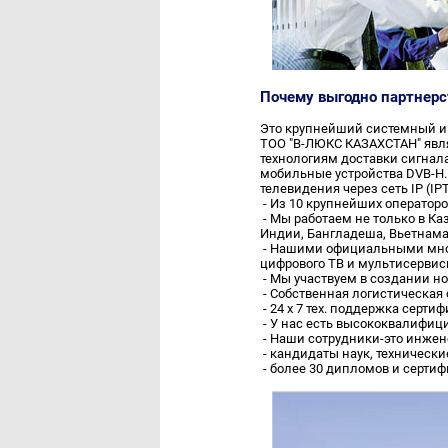
Почему выгодно партнер
Это крупнейший системный инт
ТОО "В-ЛЮКС КАЗАХСТАН" явл
технологиям доставки сигнала
мобильные устройства DVB-H.
телевидения через сеть IP (IP
- Из 10 крупнейших оператор
- Мы работаем не только в Ка
Индии, Бангладеша, Вьетнама
- Нашими официальными мног
цифрового ТВ и мультисервис
- Мы участвуем в создании н
- Собственная логистическая 
- 24 х 7 тех. поддержка сер
- У нас есть высококвалифиц
- Наши сотрудники-это инже
- кандидаты наук, техническ
- более 30 дипломов и серти