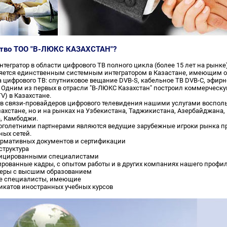
ство ТОО "В-ЛЮКС КАЗАХСТАН"?
егратор в области цифрового ТВ полного цикла (более 15 лет на рынке)
яется единственным системным интегратором в Казастане, имеющим о
 цифрового ТВ: спутниковое вещание DVB-S, кабельное ТВ DVB-C, эфирн
 Одним из первых в отрасли "В-ЛЮКС Казахстан" построил коммерческ
TV) в Казахстане.
ов связи-провайдеров цифрового телевидения нашими услугами восполь
захстане, но и на рынках на Узбекистана, Таджикистана, Азербайджана, 
, Камбоджи.
олетними партнерами являются ведущие зарубежные игроки рынка пр
ных сетей.
ормативных документов и сертификации
структура
тифицированными специалистами
ированные кадры, с опытом работы и в других компаниях нашего профи
неры с высшим образованием
ие специалисты, имеющие
фикатов иностранных учебных курсов