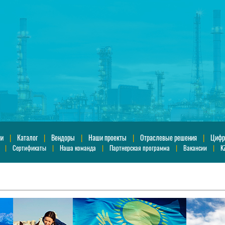
ии
|
Каталог
|
Вендоры
|
Наши проекты
|
Отраслевые решения
|
Цифр
|
Сертификаты
|
Наша команда
|
Партнерская программа
|
Вакансии
|
K