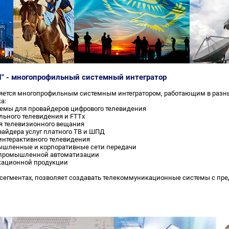
 - многопрофильный системный интегратор
яется многопрофильным системным интегратором, работающим в разн
а:
емы для провайдеров цифрового телевидения
льного телевидения и FTTx
я телевизионного вещания
айдера услуг платного ТВ и ШПД
интерактивного телевидения
шленные и корпоративные сети передачи
 промышленной автоматизации
кационной продукции
 сегментах, позволяет создавать телекоммуникационные системы с пре