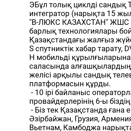
ЭБұл толық циклді сандық 
интегратор (нарықта 15 жы
"В-ЛЮКС КАЗАХСТАН" ЖШС с
барлық технологиялары бо
Қазақстандағы жалғыз жүйе
S спутниктік хабар тарату, D
H мобильді құрылғыларына 
саласында алғашқылардың б
желісі арқылы сандық тел
платформасын құрды.
- 10 ірі байланыс операто
провайдерлерінің 6-ы бізді
- Біз тек Қазақстанда ғана 
Әзірбайжан, Грузия, Армения
Вьетнам, Камбоджа нарықта