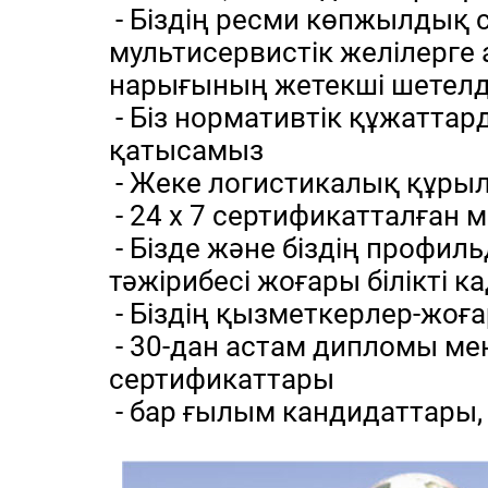
- Біздің ресми көпжылдық 
мультисервистік желілерге
нарығының жетекші шетел
- Біз нормативтік құжаттар
қатысамыз
- Жеке логистикалық құры
- 24 х 7 сертификатталған
- Бізде және біздің профил
тәжірибесі жоғары білікті к
- Біздің қызметкерлер-жоға
- 30-дан астам дипломы ме
сертификаттары
- бар ғылым кандидаттары