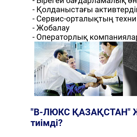
- Бірегей бағдарламалық өні
- Қолданыстағы активтерді
- Сервис-орталықтың техн
- Жобалау
- Операторлық компанияла
"В-ЛЮКС ҚАЗАҚСТАН" ЖШ
тиімді?