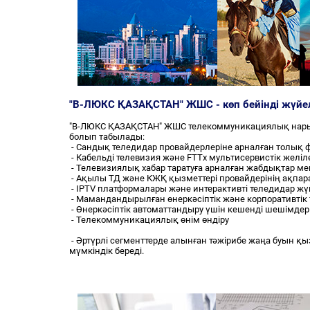
"В-ЛЮКС ҚАЗАҚСТАН" ЖШС - көп бейінді жүйел
"В-ЛЮКС ҚАЗАҚСТАН" ЖШС телекоммуникациялық нарықты
болып табылады:
- Сандық теледидар провайдерлеріне арналған толық
- Кабельді телевизия және FTTx мультисервистік желіл
- Телевизиялық хабар таратуға арналған жабдықтар м
- Ақылы ТД және КЖҚ қызметтері провайдерінің ақпар
- IPTV платформалары және интерактивті теледидар жү
- Мамандандырылған өнеркәсіптік және корпоративтік 
- Өнеркәсіптік автоматтандыру үшін кешенді шешімдер
- Телекоммуникациялық өнім өндіру
- Әртүрлі сегменттерде алынған тәжірибе жаңа буын қ
мүмкіндік береді.