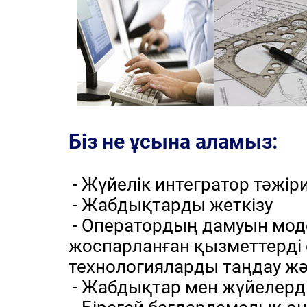
Біз не ұсына аламыз:
- Жүйелік интегратор тәжір
- Жабдықтарды жеткізу
- Оператордың дамуын мод
жоспарланған қызметтерді 
технологияларды таңдау жән
- Жабдықтар мен жүйелерді