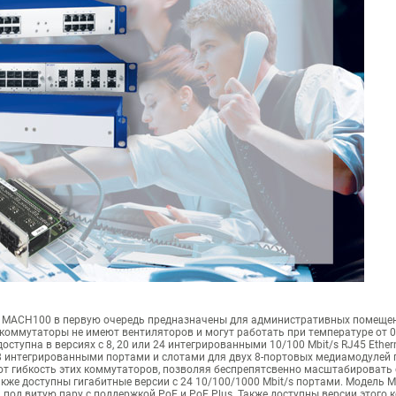
 MACH100 в первую очередь предназначены для административных помеще
коммутаторы не имеют вентиляторов и могут работать при температуре от 0° 
тупна в версиях с 8, 20 или 24 интегрированными 10/100 Mbit/s RJ45 Ether
8 интегрированными портами и слотами для двух 8-портовых медиамодулей 
т гибкость этих коммутаторов, позволяя беспрепятсвенно масштабировать с
акже доступны гигабитные версии с 24 10/100/1000 Mbit/s портами. Модель 
под витую пару с поддержкой PoE и PoE Plus. Также доступны версии этого