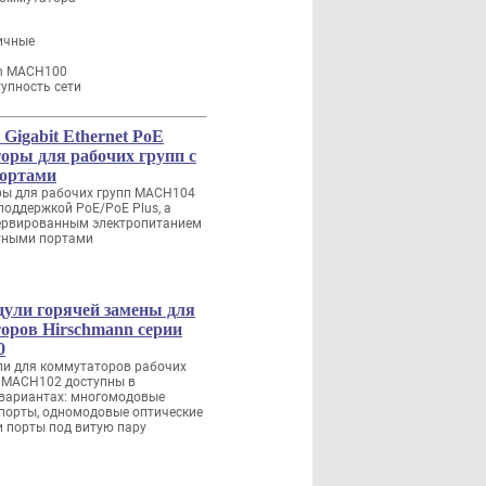
ичные
nn MACH100
упность сети
0 Gigabit Ethernet PoE
оры для рабочих групп с
портами
ы для рабочих групп MACH104
поддержкой PoE/PoE Plus, а
зервированным электропитанием
итными портами
ули горячей замены для
оров Hirschmann серии
0
и для коммутаторов рабочих
и MACH102 доступны в
вариантах: многомодовые
 порты, одномодовые оптические
и порты под витую пару