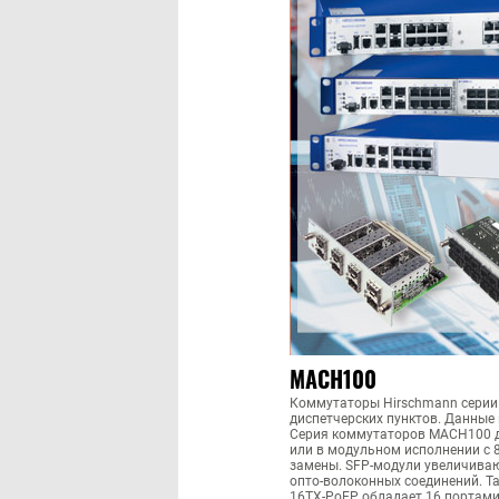
MACH100
Коммутаторы Hirschmann серии
диспетчерских пунктов. Данные 
Серия коммутаторов MACH100 дос
или в модульном исполнении с 
замены. SFP-модули увеличиваю
опто-волоконных соединений. Т
16TX-PoEP обладает 16 портами 