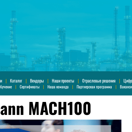
ии
|
Каталог
|
Вендоры
|
Наши проекты
|
Отраслевые решения
|
Цифр
бучение
|
Сертификаты
|
Наша команда
|
Партнерская программа
|
Ваканс
mann MACH100