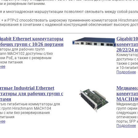
ми и резервным питанием.
ая и многоадресная маршрутизации позволяют связывать между собой разл
PoE + и PTPv2 способствовать широкому применению коммутаторов Hirschma
ирования в сочетании с надежной конструкцией обеспечивает высокую дост
igabit Ethernet коммутаторы
Gigabit/1
бочих групп с 10/26 портами
коммутат
аторы для рабочих групп
20/22/24 
mann MACH102 доступны с/без
Коммутатор
ки PoE, а также с резервным
доступны с 
иком питания
также с ре
нее
и 10-гигаб
Подробнее
тные Industrial Ethernet
Медиамод
таторы для рабочих групп с
коммутат
ртами
MACH10
тью гигабитные коммутаторы для
Медиамодул
х групп Hirschmann MACH104
групп сери
ы с или без резервирования
следующих 
опитания
оптические
нее
порты, SFP 
Подробнее