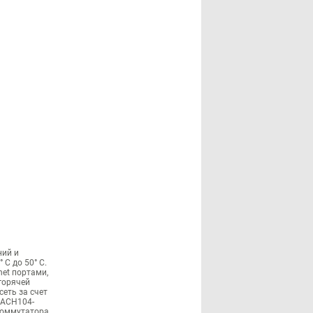
ний и
C до 50° C.
net портами,
горячей
еть за счет
MACH104-
 коммутатора