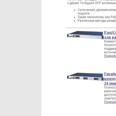
с двумя 10-Gigabit XFP аплинка
Сатическая, динамическ
подсети.
Такие технологии, как 
Различные методы резерв
Fast/G
для ра
Коммут
Hirsch
поддерж
источн
Подроб
Гигаби
комму
24 по
Полнос
рабочи
доступн
электр
Подроб