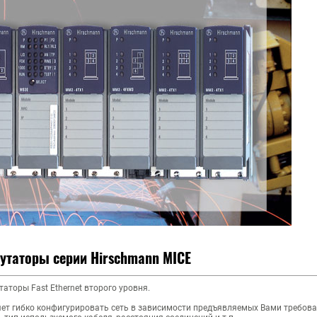
таторы серии Hirschmann MICE
торы Fast Ethernet второго уровня.
ет гибко конфигурировать сеть в зависимости предъявляемых Вами требова