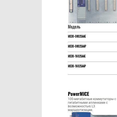
Модель
MS30-0802SAAE
MS30-0802SAAP
MS30-1602SAAE
MS30-1602SAAP
PowerMICE
100-мегабитные коммутаторы c
гигабитными аплинками c
возможностью L3
маршрутизации.