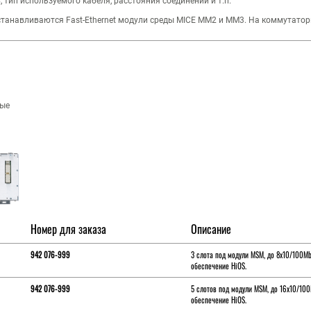
 тип используемого кабеля, расстояния соединений и т.п.
танавливаются Fast-Ethernet модули среды MICE MM2 и MM3. На коммутато
ные
Номер для заказа
Описание
942 076-999
3 слота под модули MSM, до 8x10/100M
обеспечение HiOS.
942 076-999
5 слотов под модули MSM, до 16x10/10
обеспечение HiOS.