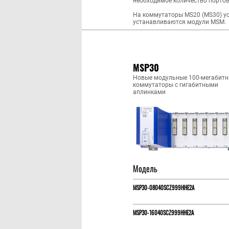
необходимое количество портов,
На коммутаторы MS20 (MS30) ус
устанавливаются модули MSM.
MSP30
Новые модульные 100-мегабит
коммутаторы c гигабитными
аплинками
Модель
MSP30-08040SCZ999HHE2A
MSP30-16040SCZ999HHE2A