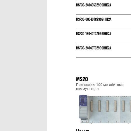
MSP30-24040SCZ999HHE2A
MSP30-08040TCZ999HHE2A
MSP30-16040TCZ999HHE2A
MSP30-24040TCZ999HHE2A
MS20
Полностью 100-мегабитные
коммутаторы