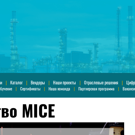
ии
|
Каталог
|
Вендоры
|
Наши проекты
|
Отраслевые решения
|
Цифр
бучение
|
Сертификаты
|
Наша команда
|
Партнерская программа
|
Ваканс
во MICE