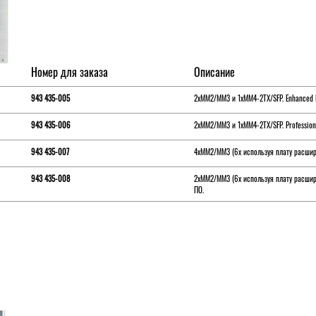
Номер для заказа
Описание
943 435-005
2xMM2/MM3 и 1xMM4-2TX/SFP. Enhanced 
943 435-006
2xMM2/MM3 и 1xMM4-2TX/SFP. Profession
943 435-007
4xMM2/MM3 (6x используя плату расшир
943 435-008
2xMM2/MM3 (6x используя плату расшире
ПО.