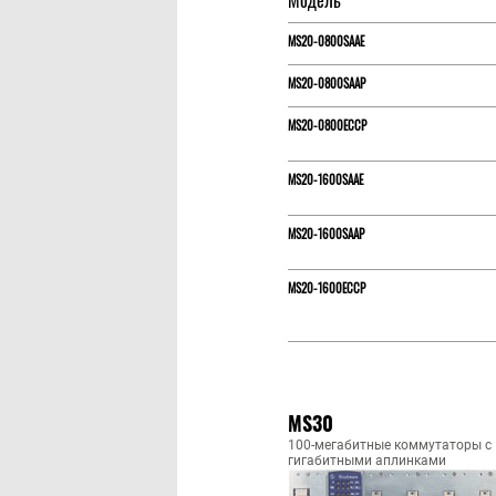
Модель
MS20-0800SAAE
MS20-0800SAAP
MS20-0800ECCP
MS20-1600SAAE
MS20-1600SAAP
MS20-1600ECCP
MS30
100-мегабитные коммутаторы c
гигабитными аплинками